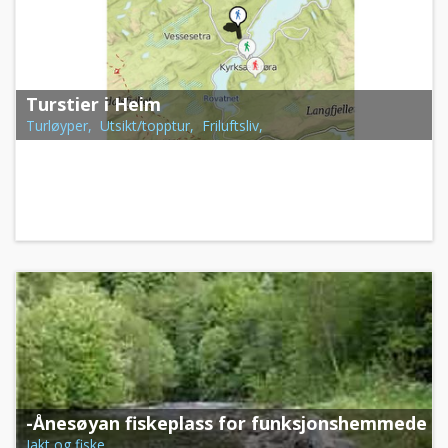
Turstier i Heim
Turløyper, Utsikt/topptur, Friluftsliv,
-Ånesøyan fiskeplass for funksjonshemmede
Jakt og fiske,