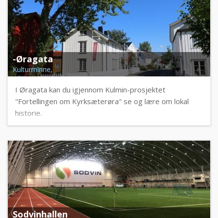
-Øragata
Kulturminne,
I Øragata kan du igjennom Kulmin-prosjektet
"Fortellingen om Kyrksæterøra" se og lære om lokal
historie.
Sodvinhallen