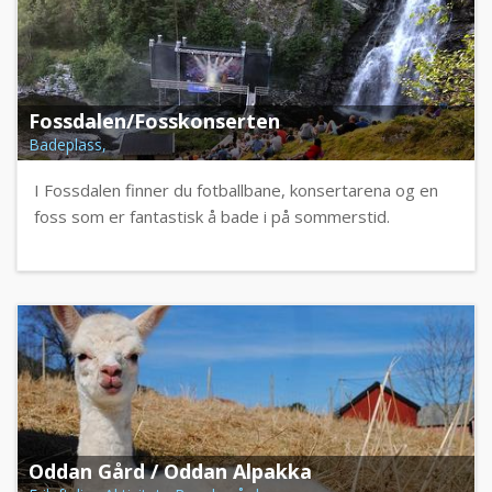
Fossdalen/Fosskonserten
Badeplass,
I Fossdalen finner du fotballbane, konsertarena og en
foss som er fantastisk å bade i på sommerstid.
Oddan Gård / Oddan Alpakka