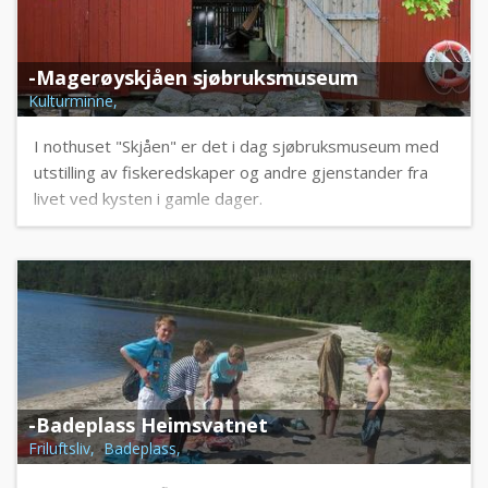
-Magerøyskjåen sjøbruksmuseum
Kulturminne,
I nothuset "Skjåen" er det i dag sjøbruksmuseum med
utstilling av fiskeredskaper og andre gjenstander fra
livet ved kysten i gamle dager.
-Badeplass Heimsvatnet
Friluftsliv, Badeplass,