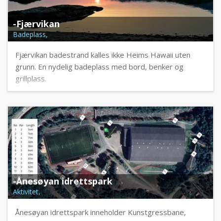
-Fjærvikan
Badeplass,
Fjærvikan badestrand kalles ikke Heims Hawaii uten
grunn. En nydelig badeplass med bord, benker og
grillplass.
-Ånesøyan idrettspark
Aktivitet,
Ånesøyan idrettspark inneholder Kunstgressbane,