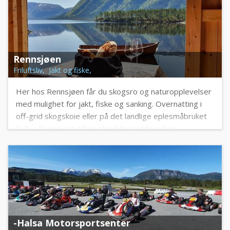
Rennsjøen
Friluftsliv, Jakt og fiske,
Her hos Rennsjøen får du skogsro og naturopplevelser
med mulighet for jakt, fiske og sanking. Overnatting i
off-grid skogskoie eller på det landlige eplesmåbruket
Solbu. Rennsjøen tilbyr skreddersydde vinkurs,
matopplevelser, sidersmaking og gårdssalg av drikke.
-Halsa Motorsportsenter