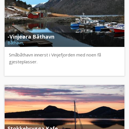
-Vinjeøra Båthavn
Båthavn,
Småbåthavn innerst i Vinjefjorden med noen få
gjesteplasser.
Stokkebrygga Kafe