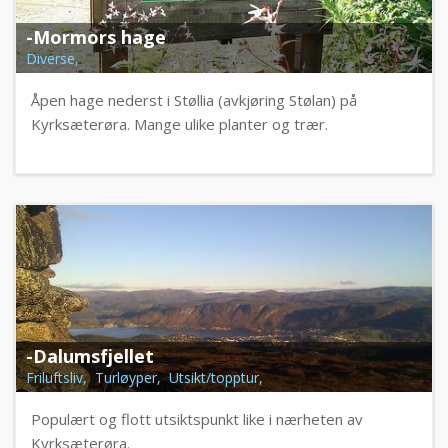
-Mormors hage
Diverse,
Åpen hage nederst i Støllia (avkjøring Stølan) på
Kyrksæterøra. Mange ulike planter og trær.
-Dalumsfjellet
Friluftsliv, Turløyper, Utsikt/topptur,
Populært og flott utsiktspunkt like i nærheten av
Kyrksæterøra.