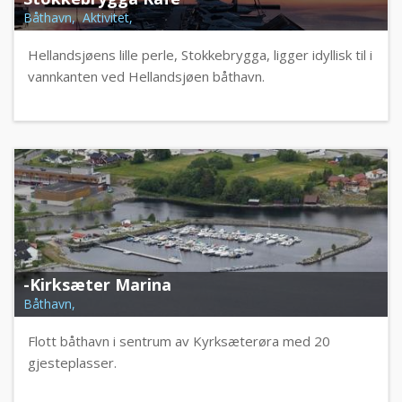
Båthavn, Aktivitet,
Hellandsjøens lille perle, Stokkebrygga, ligger idyllisk til i
vannkanten ved Hellandsjøen båthavn.
-Kirksæter Marina
Båthavn,
Flott båthavn i sentrum av Kyrksæterøra med 20
gjesteplasser.