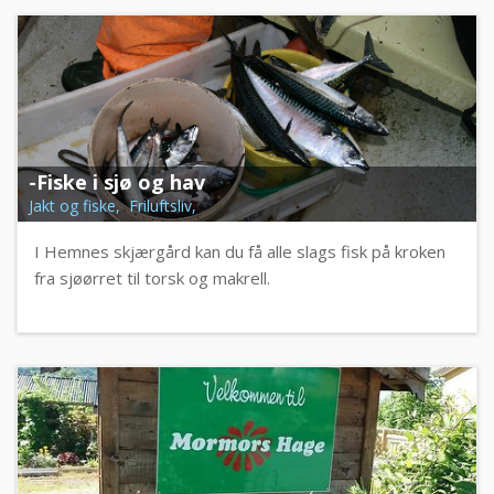
-Fiske i sjø og hav
Jakt og fiske, Friluftsliv,
I Hemnes skjærgård kan du få alle slags fisk på kroken
fra sjøørret til torsk og makrell.