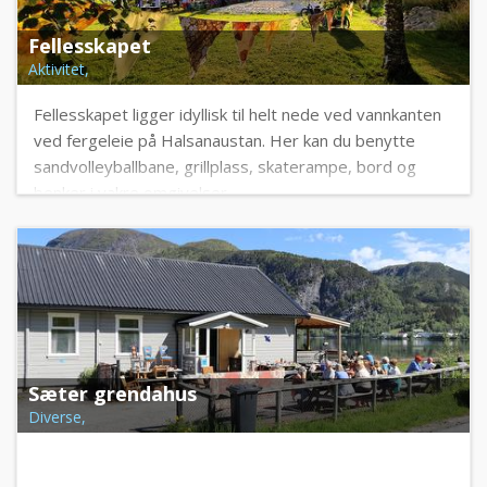
Fellesskapet
Aktivitet,
Fellesskapet ligger idyllisk til helt nede ved vannkanten
ved fergeleie på Halsanaustan. Her kan du benytte
sandvolleyballbane, grillplass, skaterampe, bord og
benker i vakre omgivelser.
Sæter grendahus
Diverse,