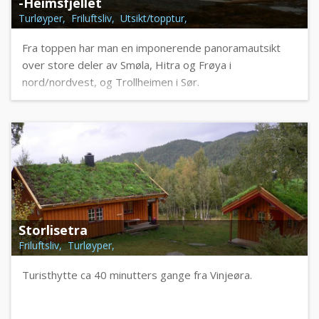
-Heimsfjellet
Turløyper, Friluftsliv, Utsikt/topptur,
Fra toppen har man en imponerende panoramautsikt
over store deler av Smøla, Hitra og Frøya i
nord/nordvest, og Trollheimen i Sør.
Storlisetra
Friluftsliv, Turløyper,
Turisthytte ca 40 minutters gange fra Vinjeøra.