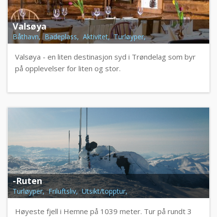
Valsøya
Båthavn, Badeplass, Aktivitet, Turløyper,
Valsøya - en liten destinasjon syd i Trøndelag som byr
på opplevelser for liten og stor.
-Ruten
Turløyper, Friluftsliv, Utsikt/topptur,
Høyeste fjell i Hemne på 1039 meter. Tur på rundt 3